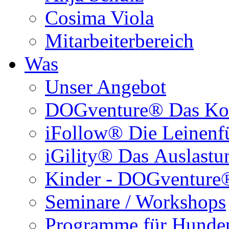
Mitarbeiterbereich
Was
Unser Angebot
DOGventure® Das Ko
iFollow® Die Leinenfü
iGility® Das Auslastu
Kinder - DOGventure
Seminare / Workshops
Programme für Hundep
BONZZA - Shop